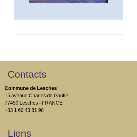
Contacts
Commune de Lesches
15 avenue Charles de Gaulle
77450 Lesches - FRANCE
+33 1 60 43 81 98
Liens